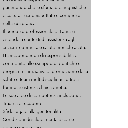
garantendo che le sfumature linguistiche
e culturali siano rispettate e comprese
nella sua pratica.
Il percorso professionale di Laura si
estende a contesti di assistenza agli
anziani, comunità e salute mentale acuta.
Ha ricoperto ruoli di responsabilità e
contribuito allo sviluppo di politiche e
programmi, iniziative di promozione della
salute e team multidisciplinari, oltre a
fornire assistenza clinica diretta.
Le sue aree di competenza includono:
Trauma e recupero
Sfide legate alla genitorialità
Condizioni di salute mentale come
depressione e ansia