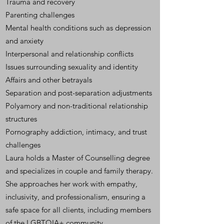
Trauma and recovery
Parenting challenges
Mental health conditions such as depression
and anxiety
Interpersonal and relationship conflicts
Issues surrounding sexuality and identity
Affairs and other betrayals
Separation and post-separation adjustments
Polyamory and non-traditional relationship
structures
Pornography addiction, intimacy, and trust
challenges
Laura holds a Master of Counselling degree
and specializes in couple and family therapy.
She approaches her work with empathy,
inclusivity, and professionalism, ensuring a
safe space for all clients, including members
of the LGBTQIA+ community.