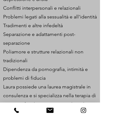
Conflitti interpersonali e relazionali
Problemi legati alla sessualità e all'identità
Tradimenti e altre infedeltà
Separazione e adattamenti post-
separazione
Poliamore e strutture relazionali non
tradizionali
Dipendenza da pornografia, intimità e
problemi di fiducia
Laura possiede una laurea magistrale in
consulenza e si specializza nella terapia di
coppia e familiare. Approccia il suo lavoro
con empatia, inclusività e professionalità,
garantendo uno spazio sicuro per tutti i
clienti, inclusi i membri della comunità
LGBTQIA+.