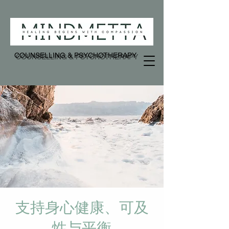
COUNSELLING & PSYCHOTHERAPY
COUNSELLING & PSYCHOTHERAPY
支持身心健康、可及
性与平衡